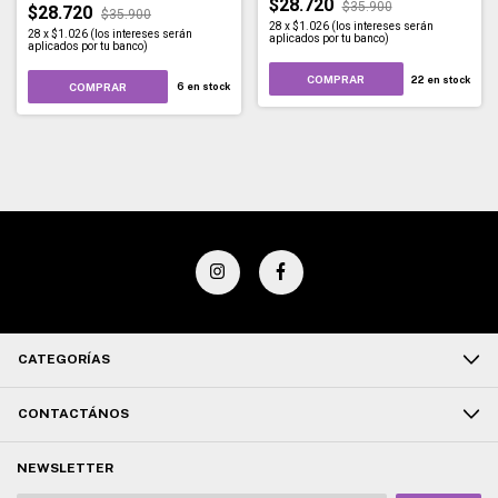
$28.720
$35.900
$28.720
$35.900
28
x
$1.026 (los intereses serán
28
x
$1.026 (los intereses serán
aplicados por tu banco)
aplicados por tu banco)
COMPRAR
22
en stock
COMPRAR
6
en stock
CATEGORÍAS
CONTACTÁNOS
NEWSLETTER