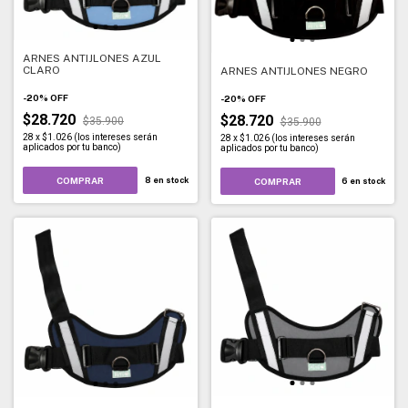
ARNES ANTIJLONES AZUL
CLARO
ARNES ANTIJLONES NEGRO
-
20
%
OFF
-
20
%
OFF
$28.720
$28.720
$35.900
$35.900
28
x
$1.026 (los intereses serán
28
x
$1.026 (los intereses serán
aplicados por tu banco)
aplicados por tu banco)
COMPRAR
8
en stock
COMPRAR
6
en stock