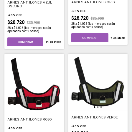
ARNES ANTIJLONES GRIS
ARNES ANTIJLONES AZUL
OSCURO
-
20
%
OFF
-
20
%
OFF
$28.720
$35.900
$28.720
$35.900
28
x
$1.026 (los intereses serán
aplicados por tu banco)
28
x
$1.026 (los intereses serán
aplicados por tu banco)
COMPRAR
6
en stock
COMPRAR
14
en stock
ARNES ANTIJLONES VERDE
ARNES ANTIJLONES ROJO
-
20
%
OFF
-
20
%
OFF