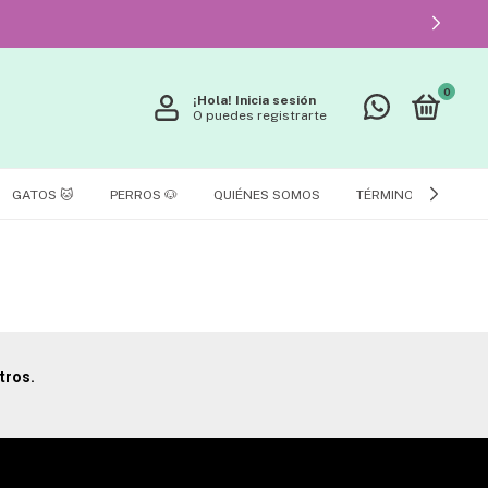
0
¡Hola!
Inicia sesión
O puedes registrarte
GATOS 🐱
PERROS 🐶
QUIÉNES SOMOS
TÉRMINOS Y CONDIC
tros.