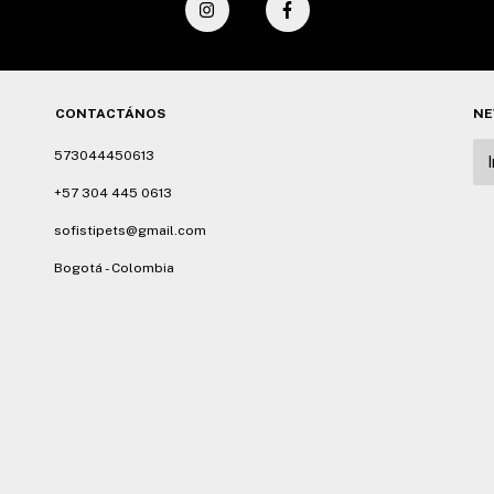
CONTACTÁNOS
NE
573044450613
+57 304 445 0613
sofistipets@gmail.com
Bogotá - Colombia