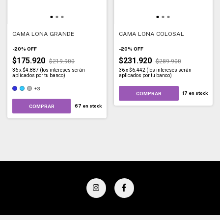
CAMA LONA GRANDE
CAMA LONA COLOSAL
-
20
%
OFF
-
20
%
OFF
$175.920
$231.920
$219.900
$289.900
36
x
$4.887 (los intereses serán
36
x
$6.442 (los intereses serán
aplicados por tu banco)
aplicados por tu banco)
+3
COMPRAR
17
en stock
COMPRAR
67
en stock