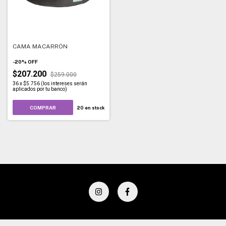
CAMA MACARRÓN
-
20
%
OFF
$207.200
$259.000
36
x
$5.756 (los intereses serán
aplicados por tu banco)
COMPRAR
20
en stock