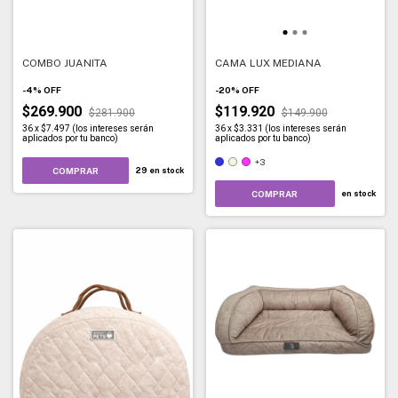
COMBO JUANITA
CAMA LUX MEDIANA
-
4
%
OFF
-
20
%
OFF
$269.900
$119.920
$281.900
$149.900
36
x
$7.497 (los intereses serán
36
x
$3.331 (los intereses serán
aplicados por tu banco)
aplicados por tu banco)
+3
COMPRAR
29
en stock
COMPRAR
en stock