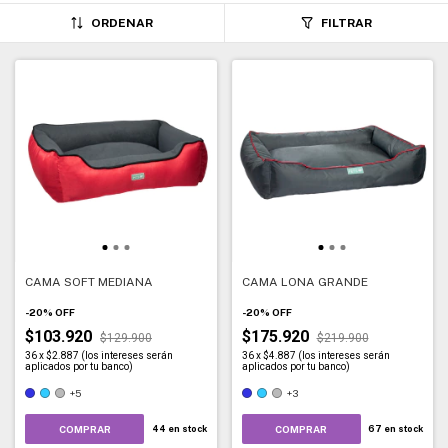
ORDENAR
FILTRAR
CAMA SOFT MEDIANA
CAMA LONA GRANDE
-
20
%
OFF
-
20
%
OFF
$103.920
$175.920
$129.900
$219.900
36
x
$2.887 (los intereses serán
36
x
$4.887 (los intereses serán
aplicados por tu banco)
aplicados por tu banco)
+5
+3
COMPRAR
COMPRAR
44
en stock
67
en stock