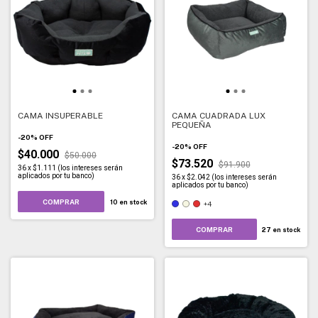
CAMA INSUPERABLE
CAMA CUADRADA LUX
PEQUEÑA
-
20
%
OFF
-
20
%
OFF
$40.000
$50.000
$73.520
$91.900
36
x
$1.111 (los intereses serán
aplicados por tu banco)
36
x
$2.042 (los intereses serán
aplicados por tu banco)
10
en stock
+4
COMPRAR
27
en stock