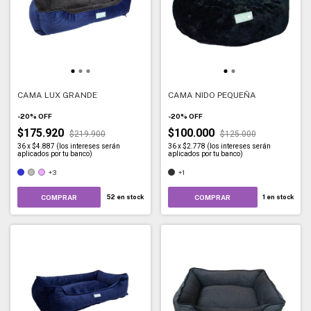
CAMA LUX GRANDE
CAMA NIDO PEQUEÑA
-
20
%
OFF
-
20
%
OFF
$175.920
$100.000
$219.900
$125.000
36
x
$4.887 (los intereses serán
36
x
$2.778 (los intereses serán
aplicados por tu banco)
aplicados por tu banco)
+3
+1
COMPRAR
COMPRAR
52
en stock
1
en stock