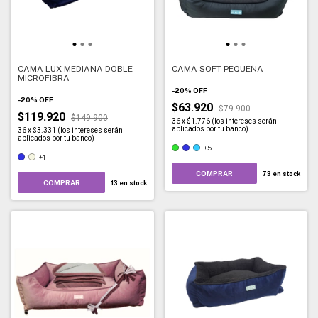
CAMA LUX MEDIANA DOBLE
CAMA SOFT PEQUEÑA
MICROFIBRA
-
20
%
OFF
-
20
%
OFF
$63.920
$79.900
$119.920
$149.900
36
x
$1.776 (los intereses serán
aplicados por tu banco)
36
x
$3.331 (los intereses serán
aplicados por tu banco)
+5
+1
COMPRAR
73
en stock
COMPRAR
13
en stock