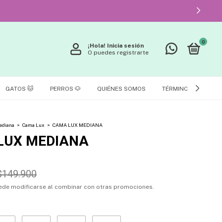
0
¡Hola!
Inicia sesión
O puedes registrarte
GATOS 🐱
PERROS 🐶
QUIÉNES SOMOS
TÉRMINOS Y CONDIC
ediana
>
Cama Lux
>
CAMA LUX MEDIANA
LUX MEDIANA
$149.900
ede modificarse al combinar con otras promociones.