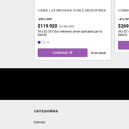
CAMA LUX MEDIANA DOBLE MICROFIBRA
COMBO
-
20
%
OFF
-
4
%
OF
$119.920
$269
$149.900
36
x
$3.331 (los intereses serán aplicados por tu
36
x
$7.
banco)
banco)
+1
COMPRAR
13
en stock
CATEGORÍAS
Camas