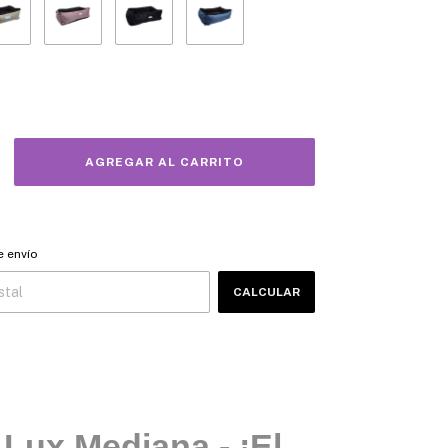
 CP:
CAMBIAR CP
e envío
CALCULAR
Lux Mediana - ¡El