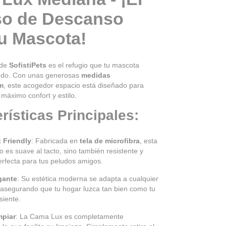
so de Descanso
tu Mascota!
de
SofistiPets
es el refugio que tu mascota
ndo. Con unas generosas
medidas
m
, este acogedor espacio está diseñado para
 máximo confort y estilo.
rísticas Principales:
t Friendly
: Fabricada en
tela de microfibra
, esta
 es suave al tacto, sino también resistente y
erfecta para tus peludos amigos.
gante
: Su estética moderna se adapta a cualquier
 asegurando que tu hogar luzca tan bien como tu
siente.
mpiar
: La Cama Lux es completamente