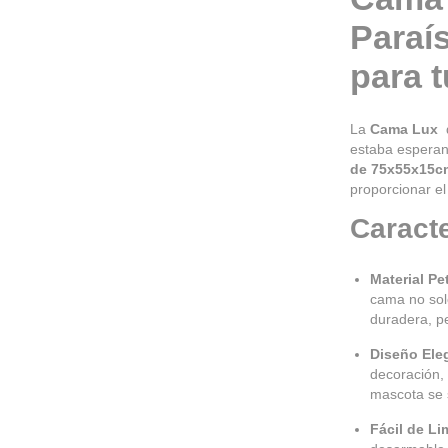
Paraí
para 
La
Cama Lux
estaba espera
de
75x55x15c
proporcionar el
Caracte
Material Pe
cama no solo
duradera, p
Diseño Ele
decoración,
mascota se 
Fácil de Li