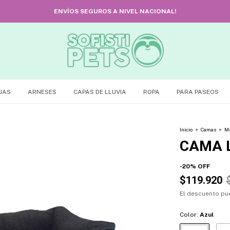
ENVÍOS SEGUROS A NIVEL NACIONAL!
JAS
ARNESES
CAPAS DE LLUVIA
ROPA
PARA PASEOS
Inicio
>
Camas
>
M
CAMA 
-
20
%
OFF
$119.920
El descuento pu
Color:
Azul