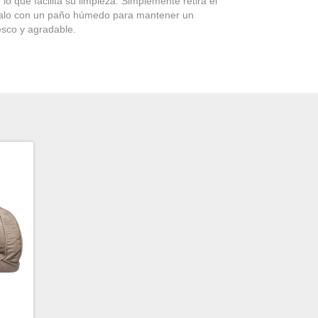
lo que facilita su limpieza. Simplemente retira el
pialo con un paño húmedo para mantener un
esco y agradable.