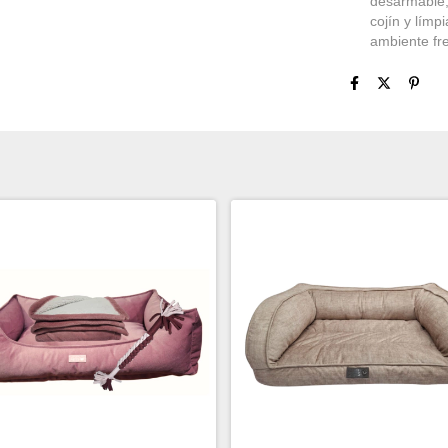
desarmable, 
cojín y lím
ambiente fr