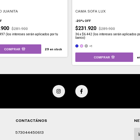
 JUANITA
CAMA SOFA LUX
F
-
20
%
OFF
.900
$231.920
$281.900
$289.900
497 (los intereses serán aplicados por tu
36
x
$6.442 (los intereses serán aplicados po
banco)
+1
COMPRAR
29
en stock
COMPRAR
en
CONTACTÁNOS
NE
573044450613